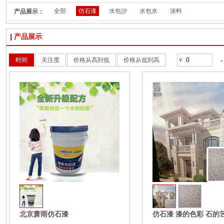
恩艺彩
全部
仿石漆
水包沙
水包水
涂料
产品展示：
产品展示
-
时间
关注度
价格从高到低
价格从低到高
￥
收藏
北京萧雨仿石漆
仿石漆 漆的色彩 石的